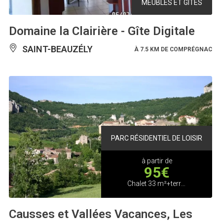
MEUBLÉS ET GÎTES
Domaine la Clairière - Gîte Digitale
SAINT-BEAUZÉLY
À 7.5 KM DE COMPRÉGNAC
PARC RÉSIDENTIEL DE LOISIR
à partir de
95€
Chalet 33 m²+terrasse pour 4/5 pers, court séjour et week end
Causses et Vallées Vacances, Les