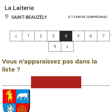
La Laiterie
SAINT-BEAUZÉLY
À 7.5 KM DE COMPRÉGNAC
...
‹
1
2
3
4
5
6
7
›
9
Vous n'apparaissez pas dans la
liste ?
Faîtes-nous le savoir