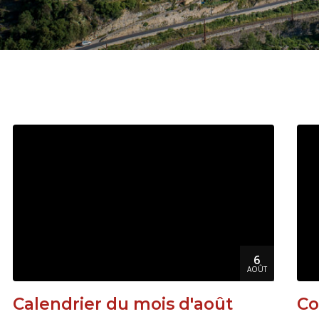
6
AOÛT
Calendrier du mois d'août
Co