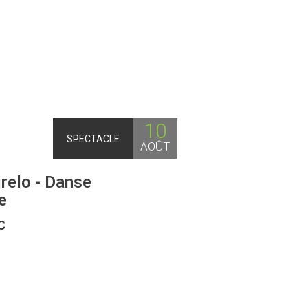
10
SPECTACLE
AOÛT
irelo - Danse
e
C