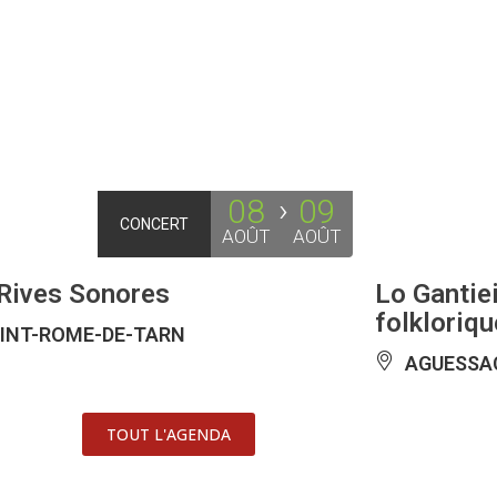
08
09
CONCERT
AOÛT
AOÛT
Rives Sonores
Lo Gantie
folkloriqu
INT-ROME-DE-TARN
AGUESSA
TOUT L'AGENDA