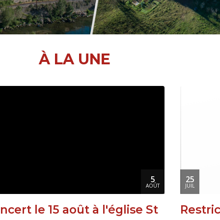
À LA UNE
5
25
AOÛT
JUIL
ncert le 15 août à l'église St
Restri