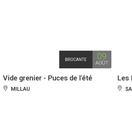
09
BROCANTE
AOÛT
Vide grenier - Puces de l'été
Les 
MILLAU
SA