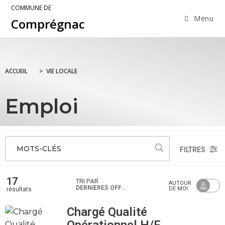
COMMUNE DE
Menu
Comprégnac
ACCUEIL
>
VIE LOCALE
Emploi
MOTS-CLÉS
FILTRES
17
TRI PAR
AUTOUR
DERNIÈRES OFFRES
DE MOI
résultats
Chargé Qualité